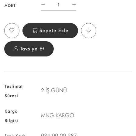
ADET
Sepete Ekle
Tavsiye Et
Teslimat
2 İŞ GÜNÜ
Süresi
Kargo
MNG KARGO
Bilgisi
034-00-00-287
Stok Kodu