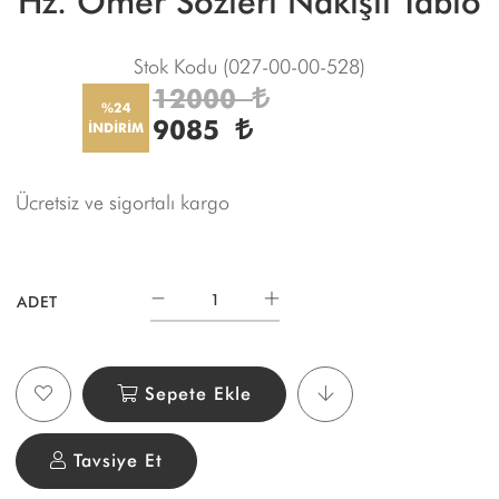
Hz. Ömer Sözleri Nakışlı Tablo
Stok Kodu
(027-00-00-528)
12000
%24
9085
İNDİRİM
Ücretsiz ve sigortalı kargo
ADET
Sepete Ekle
Tavsiye Et